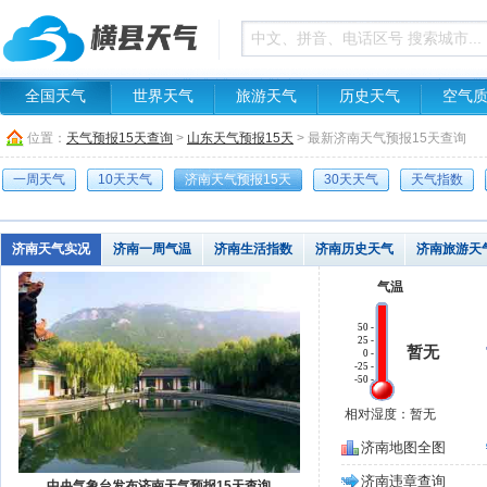
全国天气
世界天气
旅游天气
历史天气
空气
位置：
天气预报15天查询
>
山东天气预报15天
> 最新济南天气预报15天查询
一周天气
10天天气
济南天气预报15天
30天天气
天气指数
济南天气实况
济南一周气温
济南生活指数
济南历史天气
济南旅游天
气温
50 -
25 -
暂无
0 -
-25 -
-50 -
相对湿度：暂无
济南地图全图
济南违章查询
中央气象台发布济南天气预报15天查询