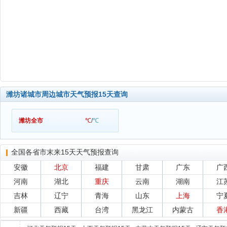
潍坊诸城市周边城市天气预报15天查询
潍坊全市
℃
/
℃
全国各省市末来15天天气预报查询
安徽
北京
福建
甘肃
广东
广
河南
湖北
重庆
云南
湖南
江
吉林
辽宁
青海
山东
上海
宁
新疆
西藏
台湾
黑龙江
内蒙古
香