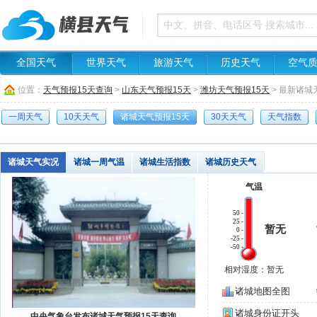
全国天气
世界天气
旅游天气
历史天气
空气
位置：
天气预报15天查询
>
山东天气预报15天
>
潍坊天气预报15天
> 最新诸城
一周天气
10天天气
诸城天气预报15天
30天天气
天气指数
诸城天气实况
诸城一周气温
诸城生活指数
诸城历史天气
气温
50 -
25 -
暂无
0 -
-25 -
-50 -
相对湿度：暂无
诸城地图全图
诸城身份证开头
中央气象台发布诸城天气预报15天查询