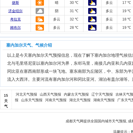
捷斯
晴
30 ℃
多云
17 ℃
济金绍尔
阴
31 ℃
多云
19 ℃
考拉克
多云
32 ℃
多云
18 ℃
姆布尔
多云
28 ℃
多云
19 ℃
塞内加尔天气、气候介绍
以上是今天塞内加尔天气预报信息，现在了解下塞内加尔地理气候信息
北与毛里塔尼亚以塞内加尔河为界，东邻马里，南接几内亚和几内亚比
冈比亚在塞西南部形成一块飞地。塞东南部为丘陵区，中、东部为半
流入大西洋。主要河流有塞内加尔河和冈比亚河。湖泊有盖尔湖等。
河北天气预报
山西天气预报
内蒙古天气预报
辽宁天气预报
吉林天气
15
报
山东天气预报
河南天气预报
湖北天气预报
湖南天气预报
广东天气
天
气
成都天气网
提供全国国内城市天气预报,
成
温馨提示：