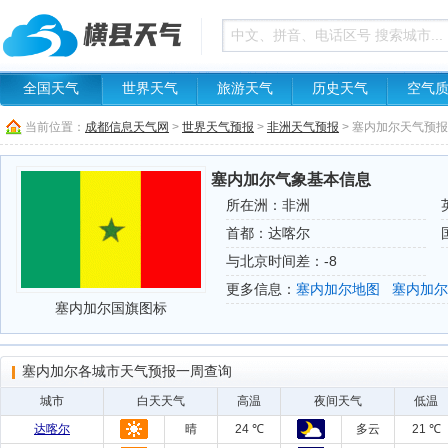
全国天气
世界天气
旅游天气
历史天气
空气
当前位置：
成都信息天气网
>
世界天气预报
>
非洲天气预报
> 塞内加尔天气预
塞内加尔气象基本信息
所在洲：非洲
首都：达喀尔
与北京时间差：-8
更多信息：
塞内加尔地图
塞内加尔
塞内加尔国旗图标
塞内加尔各城市天气预报一周查询
城市
白天天气
高温
夜间天气
低温
达喀尔
晴
24 ℃
多云
21 ℃