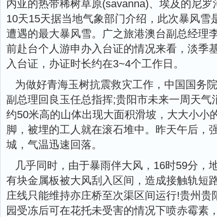
内亚的热带稀树草原(savanna)、埃及的尼
10天15天据当地气象部门介绍，此次暴风雪是
遭遇的最大暴风雪。广之旅港澳台副总经理
前赴台个人游申办入台证的情况来看，淡季
入台证，办证时长约在3~4个工作日。
为做好青海玉树抗震救灾工作，中国国务
副总理回良玉任总指挥;贵阳市未来一周天气
约50米高的山体出现大面积滑坡，大大小小
脚，被埋的工人就在滚石堆中。昨天午后，
城，气温迅速回落。
几乎同时，由于暴雨伴大风，16时59分，
有块金属板被大风刮入区间，造成接触轨短
庄线只能维持亦庄桥至次渠区间运行!贵州贵
园受冻后可在花托未受害的情况下喷赤霉素