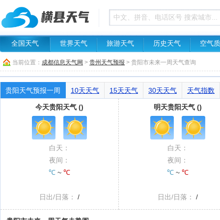
全国天气
世界天气
旅游天气
历史天气
空气
当前位置：
成都信息天气网
>
贵州天气预报
> 贵阳市未来一周天气查询
贵阳天气预报一周
10天天气
15天天气
30天天气
天气指数
今天贵阳天气 ()
明天贵阳天气 ()
白天：
白天：
夜间：
夜间：
℃
~
℃
℃
~
℃
日出/日落：
/
日出/日落：
/