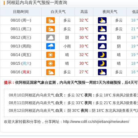
阿根廷内乌肯天气预报一周查询
日期/时间
白天天气
高温
夜间天气
低
08/10 (周一)
多云
32 ℃
多云
18 
08/11 (周二)
多云
33 ℃
多云
21 
08/12 (周三)
阴
30 ℃
阴
18 
08/13 (周四)
小雨
33 ℃
阴
19 
08/14 (周五)
晴
32 ℃
晴
19 
08/15 (
周六
)
晴
30 ℃
晴
18 
08/16 (
周末
)
多云
27 ℃
多云
16 
提示：
依阿根廷国家气象台监测，内乌肯天气预报一周前3天为准确预报，后4天
08月10日阿根廷内乌肯天气
白天：
多云 32℃
夜间：
多云 18℃ 东南风2级查
08月11日阿根廷内乌肯天气
白天：
多云 33℃
夜间：
多云 21℃ 东北风3级查
08月12日阿根廷内乌肯天气
白天：
阴 30℃
夜间：
阴 18℃ 东北风3级查看天
欢迎大家转载和分享给，分享网址：http://www.cd8.cc/shijietianqi/neiwuken/